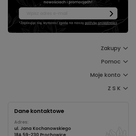
nowościach i promocjach!
*Zapisując się, wyrażasz zgodę na naszą
politykę prywatności
.
Zakupy
Pomoc
Moje konto
Z S K
Dane kontaktowe
Adres:
ul. Jana Kochanowskiego
18A 59-230 Prochowice