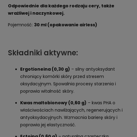
Odpowiednie dla każdego rodzaju cery, także
wrażliwej i naczynkowej.
Pojemność:
30 ml (opakowanie airless)
Składniki aktywne:
Ergotioneina (0,30 g)
– silny antyoksydant
chroniący komórki skóry przed stresem
oksydacyjnym. Spowalnia procesy starzenia i
poprawia witalność skóry.
Kwas maltobionowy (0,60 g)
– kwas PHA o
właściwościach nawilżających, regenerujących i
antyoksydacyjnych. Wzmacnia barierę skóry i
poprawia jej elastyczność.
Ectoina (0,60 g)
– naturalna cząsteczka