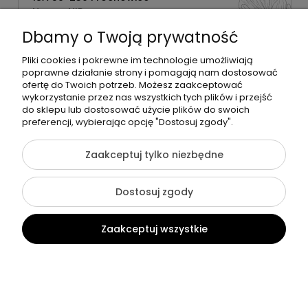
Numer NIP:
1181638734
Dbamy o Twoją prywatność
Telefon:
518358020
Pliki cookies i pokrewne im technologie umożliwiają
poprawne działanie strony i pomagają nam dostosować
ofertę do Twoich potrzeb. Możesz zaakceptować
wykorzystanie przez nas wszystkich tych plików i przejść
do sklepu lub dostosować użycie plików do swoich
©2026 Wszelkie Prawa Zastrzeżone | Zrób Sobie Krem
preferencji, wybierając opcję "Dostosuj zgody".
Szablon Flex by
Ecommercy
Zaakceptuj tylko niezbędne
Dostosuj zgody
Pokaż pełną wersję strony
Zaakceptuj wszystkie
Sklep internetowy Shoper Premium
Kontakt
Szukaj
Konto
Koszyk