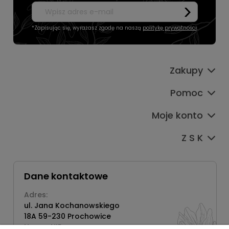
*Zapisując się, wyrażasz zgodę na naszą
politykę prywatności
.
Zakupy
Pomoc
Moje konto
Z S K
Dane kontaktowe
Adres:
ul. Jana Kochanowskiego
18A 59-230 Prochowice
Numer NIP: