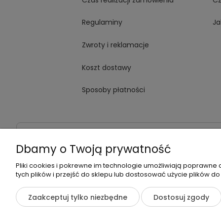
Regulaminy
Ja
Zwroty i reklamacje
Koszt dostawy
Sposoby płatności
Dane kontaktowe
Adres:
ul. Jana Kochanowskiego
Dbamy o Twoją prywatność
Pliki cookies i pokrewne im technologie umożliwiają poprawne
tych plików i przejść do sklepu lub dostosować użycie plików do
©2026 Wszelkie Prawa Zastrzeżone | Zrób Sobie Krem
Zaakceptuj tylko niezbędne
Dostosuj zgody