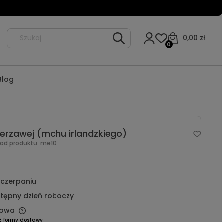
0,00 zł
0
Blog
ierzawej (mchu irlandzkiego)
Kod produktu:
me10
czerpaniu
tępny dzień roboczy
owa
ź formy dostawy