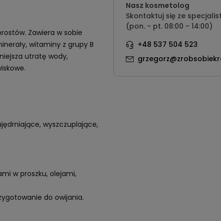
Nasz kosmetolog
Skontaktuj się ze specjalis
(pon. - pt. 08:00 - 14:00)
orostów. Zawiera w sobie
inerały, witaminy z grupy B
+48 537 504 523
niejsza utratę wody,
grzegorz@zrobsobiekr
wiskowe.
ujędrniające, wyszczuplające,
ami w proszku, olejami,
zygotowanie do owijania.