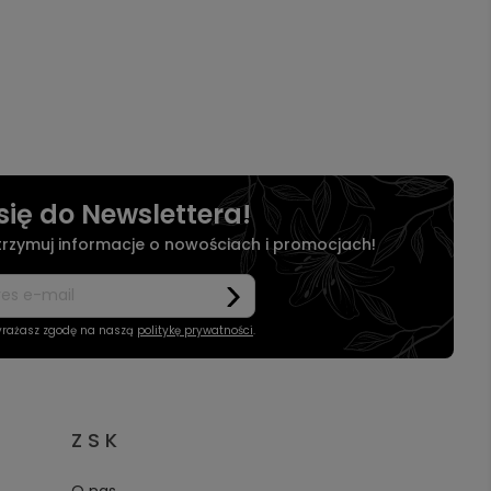
się do Newslettera!
otrzymuj informacje o nowościach i promocjach!
wyrażasz zgodę na naszą
politykę prywatności
.
Z S K
O nas