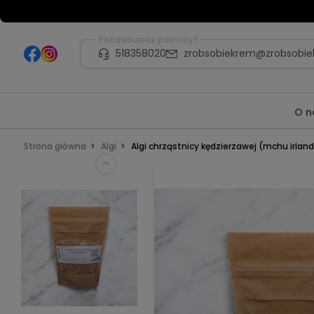
Potrzebujesz pomocy?
518358020
zrobsobiekrem@zrobsobie
O n
Strona główna
Algi
Algi chrząstnicy kędzierzawej (mchu irlan