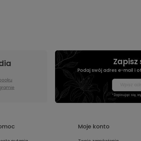
Zapisz 
dia
Podaj swój adres e-mail i 
booku
agramie
*Zapisując się, 
omoc
Moje konto
ęste pytania
Twoje zamówienia