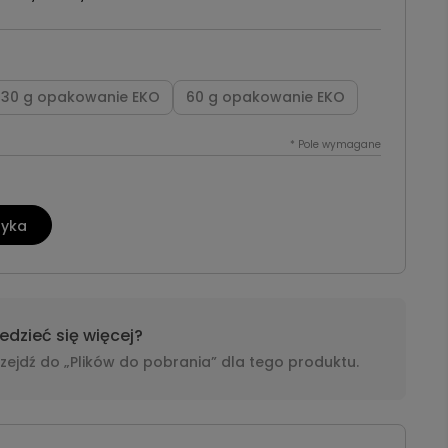
30 g opakowanie EKO
60 g opakowanie EKO
*
Pole wymagane
zyka
dzieć się więcej?
i przejdź do „Plików do pobrania” dla tego produktu.