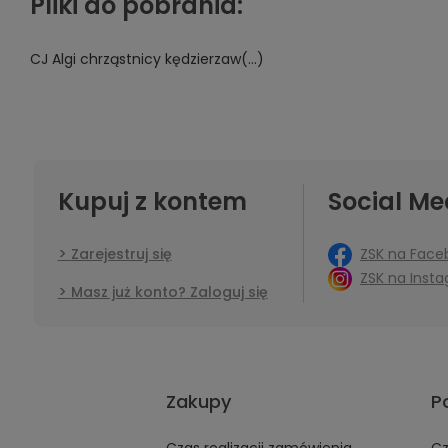
Pliki do pobrania:
CJ Algi chrząstnicy kędzierzaw(...)
Kupuj z kontem
Social Me
ZSK na Face
Zarejestruj się
ZSK na Inst
Masz już konto? Zaloguj się
Zakupy
P
Czas realizacji zamówienia
Cz