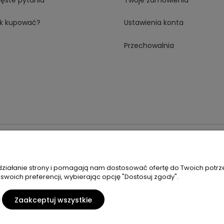
k kupować?
Ustawienia konta
Przechowalnia
 18A 59-230 Prochowice
Numer NIP:
1181638734
Telefon:
518358
 działanie strony i pomagają nam dostosować ofertę do Twoich potr
 swoich preferencji, wybierając opcję "Dostosuj zgody".
Zaakceptuj wszystkie
Sklep internetowy Shoper Premium