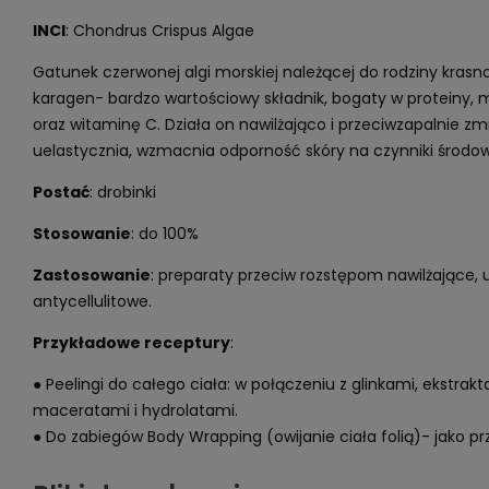
INCI
: Chondrus Crispus Algae
Gatunek czerwonej algi morskiej należącej do rodziny krasn
karagen- bardzo wartościowy składnik, bogaty w proteiny, m
oraz witaminę C. Działa on nawilżająco i przeciwzapalnie zm
uelastycznia, wzmacnia odporność skóry na czynniki środo
Postać
: drobinki
Stosowanie
: do 100%
Zastosowanie
: preparaty przeciw rozstępom nawilżające, 
antycellulitowe.
Przykładowe receptury
:
● Peelingi do całego ciała: w połączeniu z glinkami, ekstrakt
maceratami i hydrolatami.
● Do zabiegów Body Wrapping (owijanie ciała folią)- jako pr