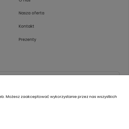
Nasza oferta
Kontakt
Prezenty
020
zeb. Możesz zaakceptować wykorzystanie przez nas wszystkich
Szablon Flex by
Ecommercy