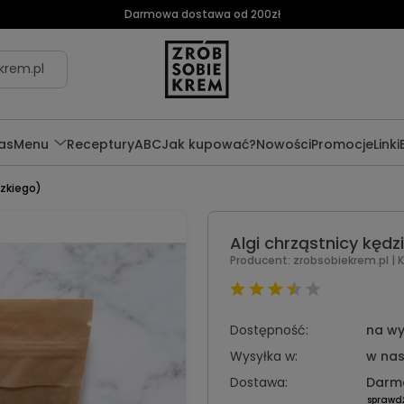
Darmowa dostawa od 200zł
krem.pl
as
Menu
Receptury
ABC
Jak kupować?
Nowości
Promocje
Linki
dzkiego)
Algi chrząstnicy kędz
Producent:
zrobsobiekrem.pl
| 
Dostępność:
na wy
Wysyłka w:
w nas
Dostawa:
Darm
sprawd