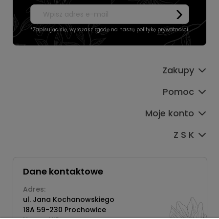
*Zapisując się, wyrażasz zgodę na naszą
politykę prywatności
.
Zakupy
Pomoc
Moje konto
Z S K
Dane kontaktowe
Adres:
ul. Jana Kochanowskiego
18A 59-230 Prochowice