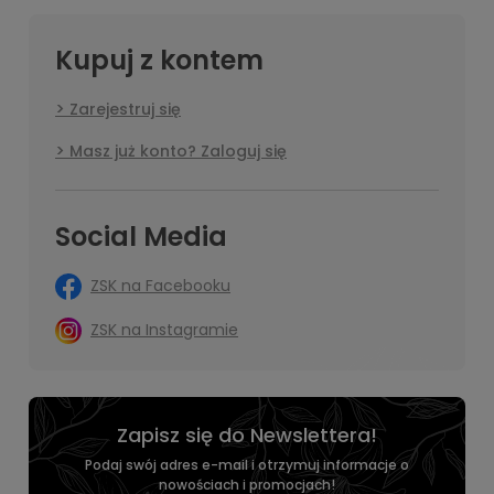
roślinne, które wzmacniają włosy oraz nawilżający kwas
hialuronowy i pantenol.
Kupuj z kontem
Każdy z nas może zdecydować jak będzie pachniał produkt,
wystarczy dodać kilka kropli ulubionej kompozycji
zapachowej lub olejku eterycznego.
Zarejestruj się
Masz już konto? Zaloguj się
Social Media
ZSK na Facebooku
ZSK na Instagramie
Zapisz się do Newslettera!
Podaj swój adres e-mail i otrzymuj informacje o
nowościach i promocjach!