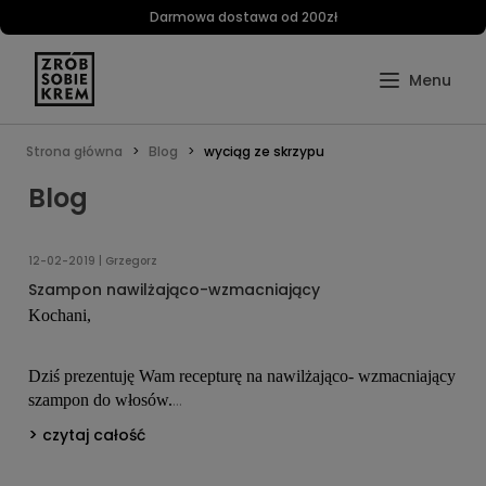
Darmowa dostawa od 200zł
Strona główna
Blog
wyciąg ze skrzypu
Blog
12-02-2019 | Grzegorz
Szampon nawilżająco-wzmacniający
Kochani,
Dziś prezentuję Wam recepturę na nawilżająco- wzmacniający
szampon do włosów.
Oparty na delikatnych detergentach, które w przeciwieństwie
czytaj całość
do innych, kontrowersyjnych nie powodują przesuszenia
skóry i włosów. Zawiera aż 25% soku z aloesu, wyciągi