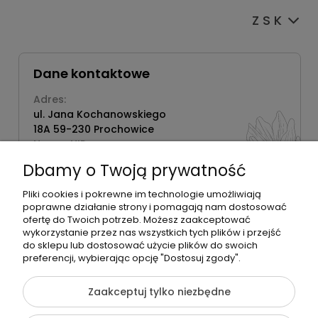
Z S K
Dane kontaktowe
Adres:
ul. Jana Kochanowskiego
18A 59-230 Prochowice
Numer NIP:
1181638734
Dbamy o Twoją prywatność
Telefon:
518358020
Pliki cookies i pokrewne im technologie umożliwiają
poprawne działanie strony i pomagają nam dostosować
ofertę do Twoich potrzeb. Możesz zaakceptować
wykorzystanie przez nas wszystkich tych plików i przejść
do sklepu lub dostosować użycie plików do swoich
©2026 Wszelkie Prawa Zastrzeżone | Zrób Sobie Krem
preferencji, wybierając opcję "Dostosuj zgody".
Szablon Flex by
Ecommercy
Zaakceptuj tylko niezbędne