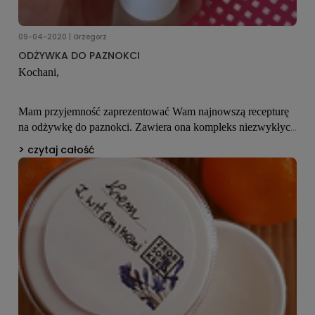
09-04-2020 | Grzegorz
ODŻYWKA DO PAZNOKCI
Kochani,
Mam przyjemność zaprezentować Wam najnowszą recepturę
na odżywkę do paznokci. Zawiera ona kompleks niezwykłych
składników o działaniu wzmacniającym, odbudowującym i
czytaj całość
regenerującym. Składniki zostały dobrane tak, aby w krótkim
czasie poprawić wygląd paznokci.