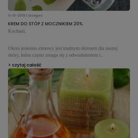
11-10-2019 | Grzegorz
KREM DO STÓP Z MOCZNIKIEM 20%
Kochani,
Okres jesienno-zimowy jest trudnym okresem dla naszej
skóry, która często zmaga się z odwodnieniem i
podrażnieniami. Tym razem mam dla Was recepturę na krem
czytaj całość
do stóp z wysokim stężeniem mocznika, który w wysokim
stężeniu działa złuszczająco i zmiękczająco na skórę, redukuje
suchość i szorstkość. Olej ze słodkich migdałów, witaminy A i
E, wyjątkowy emulgator Olivem 1000 oraz gliceryna
zapewniają właściwości nawilżające i antyoksydacyjne.
Dodatek olejku z drzewa herbacianego dzięki właściwościom
antybakteryjnym zapobiega przykremu zapachowi stóp.