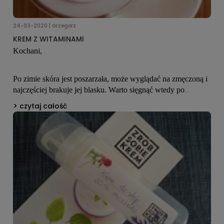
24-03-2020 | Grzegorz
KREM Z WITAMINAMI
Kochani,
Po zimie skóra jest poszarzała, może wyglądać na zmęczoną i
najczęściej brakuje jej blasku. Warto sięgnąć wtedy po
kosmetyki z witaminami, które rewitalizują, ujędrniają i
czytaj całość
przywracają skórze promienny, zdrowy wygląd. W związku z
tym przygotowałem dla Was recepturę na krem, w której
znajdziecie aż 4 witaminy. Krem ten nadaje się do każdego
rodzaju skóry, zadba zarówno o skórę suchą, jak i tłustą.