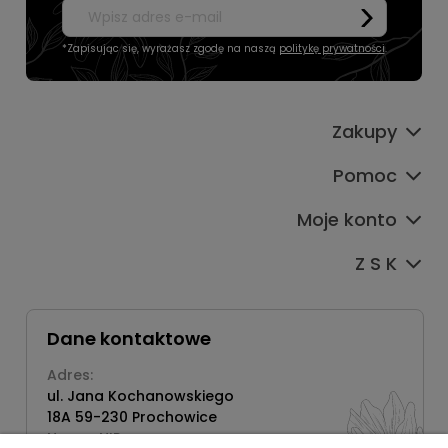
*Zapisując się, wyrażasz zgodę na naszą
politykę prywatności
.
Zakupy
Pomoc
Moje konto
Z S K
Dane kontaktowe
Adres:
ul. Jana Kochanowskiego
18A 59-230 Prochowice
Numer NIP: