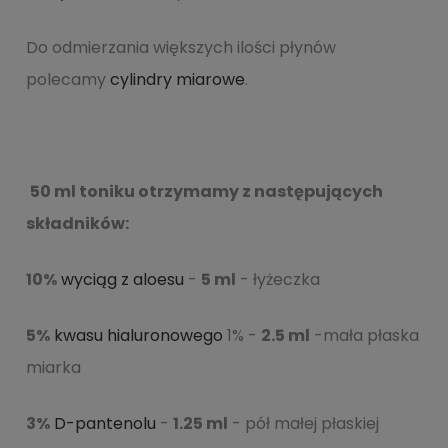
Do odmierzania większych ilości płynów
polecamy
cylindry miarowe
.
50 ml toniku otrzymamy z następujących
składników:
10%
wyciąg z aloesu
-
5 ml
- łyżeczka
5%
kwasu hialuronowego
1% -
2.5 ml
-mała płaska
miarka
3%
D-pantenolu
-
1.25 ml
- pół małej płaskiej