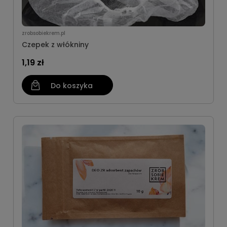
zrobsobiekrem.pl
Czepek z włókniny
1,19 zł
Do koszyka