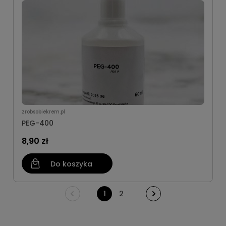
zrobsobiekrem.pl
PEG-400
8,90 zł
Do koszyka
1
2