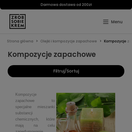
Darmowa dostawa od 200zł
Strona główna
Olejki i kompozycje zapachowe
Kompozycje z
Kompozycje zapachowe
Filtruj/Sortuj
Kompozycje
zapachowe to
specjalne mieszanki
substancji
chemicznych, które
mają na celu
zaperfumowanie