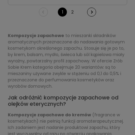
1
2
Kompozycje zapachowe
to mieszanki składników
aromatycznych przeznaczone do nadawania gotowym
kosmetykom określonego zapachu. Stosuje się je po to,
by krem, balsam, mydło, świeca lub sól kąpielowa miały
wyraźny, powtarzalny profil zapachowy. W ofercie Zrób
Sobie Krem kategoria obejmuje 20 wariantów: są to
mieszaniny używane zwykle w stężeniu od 0,1 do 0,5% i
przeznaczone do perfumowania kosmetyków oraz
wyrobów domowych.
Jak odróżnić kompozycje zapachowe od
olejków eterycznych?
Kompozycje zapachowe do kremów
(fragrance w
kosmetykach) nie pełnią funkcji aromaterapeutycznej.
Ich zadaniem jest nadanie produktowi zapachu, który
jest wyczuwalny od razu po otwarciu opakowania.