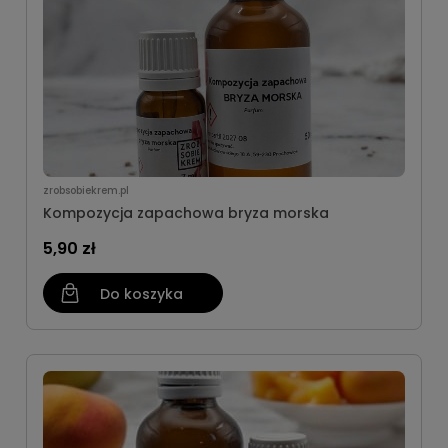
zrobsobiekrem.pl
Kompozycja zapachowa bryza morska
5,90 zł
Do koszyka