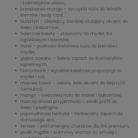
i kosmetyków unisex,
brzoskwinia-mango – soczysta nuta do letnich
kremów i body care,
bursztyn – cieplejszy, bardziej otulający akcent do
świec i balsamów,
fioletowe kwiaty – stworzony do mydeł, kul
kąpielowych i lotionów,
fiołek – pudrowo-kwiatowa nuta do kremów i
mydeł,
głębia oceanu – świeży zapach do kosmetyków
kąpielowych,
hiacyntowa – wyraźnie kwiatowa propozycja do
mydeł i soli,
majowa trawa – zielony, lekki akcent do lżejszych
formulacji,
mango – owocowa nuta do maseł i balsamów,
marcepanowa przyjemność – słodki profil do
świec i peelingów,
popołudniowa herbata – herbaciany zapach do
domowego spa,
senses – perfumeryjny charakter dla linii premium,
słodki migdał – kremowy aromat do emulsji i