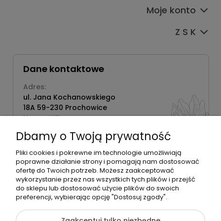
Moje konto
Z S K
Dane kontaktowe
Adres:
ul. Jana Kochanowskiego
18A 59-230 Prochowice
Numer NIP:
1181638734
Dbamy o Twoją prywatność
Telefon:
518358020
Pliki cookies i pokrewne im technologie umożliwiają
poprawne działanie strony i pomagają nam dostosować
ofertę do Twoich potrzeb. Możesz zaakceptować
wykorzystanie przez nas wszystkich tych plików i przejść
do sklepu lub dostosować użycie plików do swoich
©2026 Wszelkie Prawa Zastrzeżone | Zrób Sobie Krem
preferencji, wybierając opcję "Dostosuj zgody".
Szablon Flex by
Ecommercy
Zaakceptuj tylko niezbędne