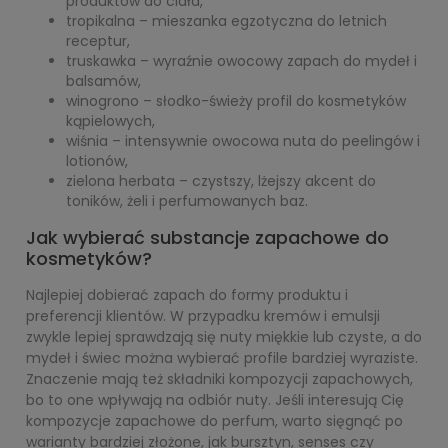
produktów do ciała,
tropikalna – mieszanka egzotyczna do letnich
receptur,
truskawka – wyraźnie owocowy zapach do mydeł i
balsamów,
winogrono – słodko-świeży profil do kosmetyków
kąpielowych,
wiśnia – intensywnie owocowa nuta do peelingów i
lotionów,
zielona herbata – czystszy, lżejszy akcent do
toników, żeli i perfumowanych baz.
Jak wybierać substancje zapachowe do
kosmetyków?
Najlepiej dobierać zapach do formy produktu i
preferencji klientów. W przypadku kremów i emulsji
zwykle lepiej sprawdzają się nuty miękkie lub czyste, a do
mydeł i świec można wybierać profile bardziej wyraziste.
Znaczenie mają też składniki kompozycji zapachowych,
bo to one wpływają na odbiór nuty. Jeśli interesują Cię
kompozycje zapachowe do perfum, warto sięgnąć po
warianty bardziej złożone, jak bursztyn, senses czy