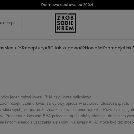
Darmowa dostawa od 200zł
krem.pl
as
Menu
Receptury
ABC
Jak kupować?
Nowości
Promocje
Linki
 tylko jeden rodzaj kwasu BHA czyli kwas salicylowy.
zach, dzięki czemu kwas salicylowy oprócz właściwości złuszczających, ma
w włosowych, co ma duże znaczenie w leczeniu trądziku. Przyczynia się d
. Preparaty z kwasem BHA polecane są dla skóry skłonnej do zanieczyszczo
panie i nadmiernego złuszczania się skóry) niż kwasy AHA. Może być też sto