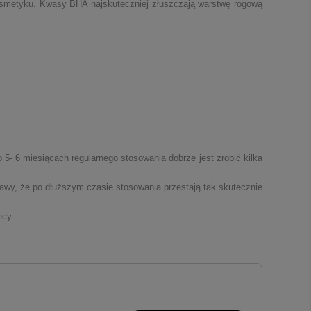
osmetyku. Kwasy BHA najskuteczniej złuszczają warstwę rogową
- 6 miesiącach regularnego stosowania dobrze jest zrobić kilka
y, że po dłuższym czasie stosowania przestają tak skutecznie
ecy.