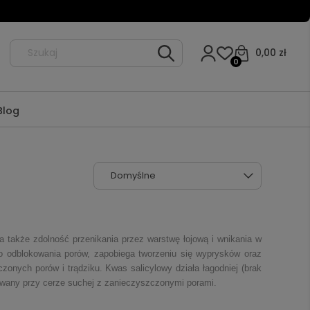
0,00 zł
0
Blog
 także zdolność przenikania przez warstwę łojową i wnikania w
o odblokowania porów, zapobiega tworzeniu się wyprysków oraz
nych porów i trądziku. Kwas salicylowy działa łagodniej (brak
sowany przy cerze suchej z zanieczyszczonymi porami.