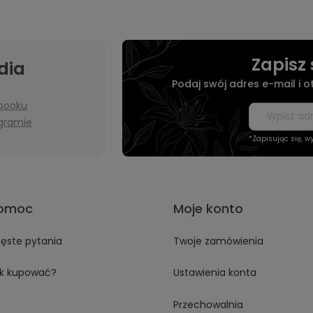
Zapisz 
dia
Podaj swój adres e-mail i 
booku
agramie
*Zapisując się, 
omoc
Moje konto
ęste pytania
Twoje zamówienia
k kupować?
Ustawienia konta
Przechowalnia