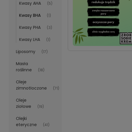
Kwasy AHA
(5)
Kwasy BHA
(1)
Kwasy PHA
(3)
Kwasy LHA
(1)
Liposomy
(17)
Masła
roślinne
(18)
Oleje
zimnotłoczone
(71)
Oleje
ziołowe
(19)
Olejki
eteryczne
(41)