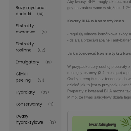
Aby kwasy BHA, mogły skutecznie dz
Bazy mydlane i
gdy są zastosowane w stężeniu 1-2%
dodatki
(14)
Kwasy BHA w kosmetykach
Ekstrakty
owocowe
(9)
- regulują odnowę komórkową skóry 
- działają przeciwzapalne i antybakte
Ekstrakty
roslinne
(62)
Jak stosować kosmetyki z kw
Emulgatory
(19)
W przypadku cery suchej preparaty z
miesięcy przerwy (3-4 miesiące) a p
Glinki i
Osoby z cerą tłustą z tendencją do
peelingi
(31)
działać jak to jest w przypadku kwa
Preparaty z kwasami BHA można takż
Hydrolaty
(33)
Mimo, że kwas salicylowy działa łag
Konserwanty
(4)
Kwasy
hydroksylowe
(13)