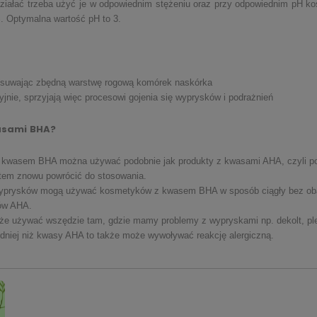
iałać trzeba użyć je w odpowiednim stężeniu oraz przy odpowiednim pH k
. Optymalna wartość pH to 3.
usuwając zbędną warstwę rogową komórek naskórka
ryjnie, sprzyjają więc procesowi gojenia się wyprysków i podrażnień
asami
BHA?
 kwasem BHA można używać podobnie jak produkty z kwasami AHA, czyli po 5
otem znowu powrócić do stosowania.
 wyprysków mogą używać kosmetyków z kwasem BHA w sposób ciągły bez obaw
sów AHA.
e używać wszędzie tam, gdzie mamy problemy z wypryskami np. dekolt, pl
odniej niż kwasy AHA to także może wywoływać reakcję alergiczną.