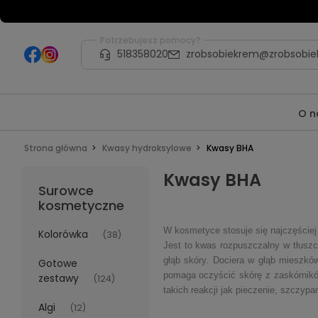
Potrzebujesz pomocy?
518358020
zrobsobiekrem@zrobsobie
O n
Strona główna
Kwasy hydroksylowe
Kwasy BHA
Kwasy BHA
Surowce
kosmetyczne
W kosmetyce stosuje się najczęściej
Kolorówka
(38)
Jest to kwas rozpuszczalny w tłuszc
głąb skóry. Dociera w głąb mieszkó
Gotowe
pomaga oczyścić skórę z zaskórników
zestawy
(124)
takich reakcji jak pieczenie, szczy
Algi
(12)