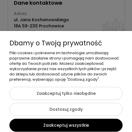
Dane kontaktowe
Adres:
ul. Jana Kochanowskiego
18A 59-230 Prochowice
Numer NIP:
1181638734
Dbamy o Twoją prywatność
Telefon:
518358020
Pliki cookies i pokrewne im technologie umożliwiają
poprawne działanie strony i pomagają nam dostosować
ofertę do Twoich potrzeb. Możesz zaakceptować
wykorzystanie przez nas wszystkich tych plików i przejść
do sklepu lub dostosować użycie plików do swoich
©2026 Wszelkie Prawa Zastrzeżone | Zrób Sobie Krem
preferencji, wybierając opcję "Dostosuj zgody".
Szablon Flex by
Ecommercy
Zaakceptuj tylko niezbędne
Dostosuj zgody
Pokaż pełną wersję strony
Zaakceptuj wszystkie
Sklep internetowy Shoper Premium