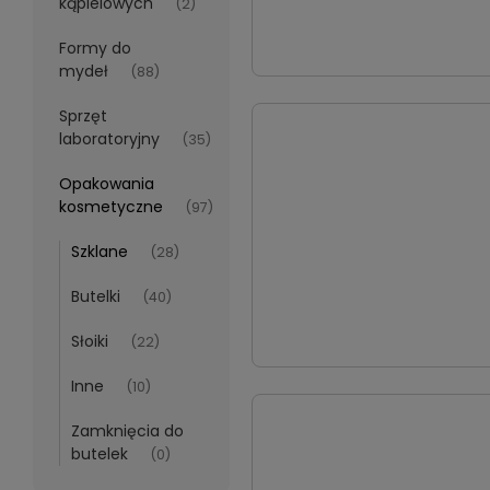
kąpielowych
(2)
Formy do
mydeł
(88)
Sprzęt
laboratoryjny
(35)
Opakowania
kosmetyczne
(97)
Szklane
(28)
Butelki
(40)
Słoiki
(22)
Inne
(10)
Zamknięcia do
butelek
(0)