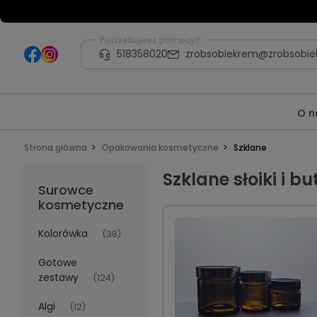
Potrzebujesz pomocy?
518358020
zrobsobiekrem@zrobsobie
O n
Strona główna
Opakowania kosmetyczne
Szklane
Szklane słoiki i b
Surowce
kosmetyczne
Kolorówka
(38)
Gotowe
zestawy
(124)
Algi
(12)