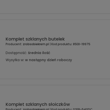
Komplet szklanych butelek
Producent:
zrobsobiekrem.pl
| Kod produktu:
85E8-19975
Dostępność:
średnia ilość
Wysyłka w:
w następny dzień roboczy
Komplet szklanych słoiczków
Producent:
zrobsobiekrem.pl
| Kod produktu:
02EB-540DC