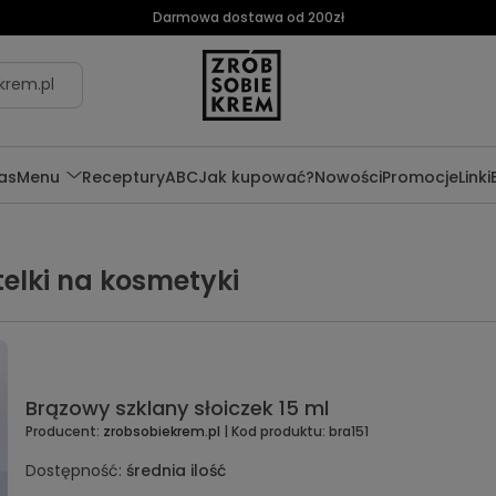
Darmowa dostawa od 200zł
krem.pl
as
Menu
Receptury
ABC
Jak kupować?
Nowości
Promocje
Linki
utelki na kosmetyki
Brązowy szklany słoiczek 15 ml
Producent:
zrobsobiekrem.pl
| Kod produktu:
bra151
Dostępność:
średnia ilość