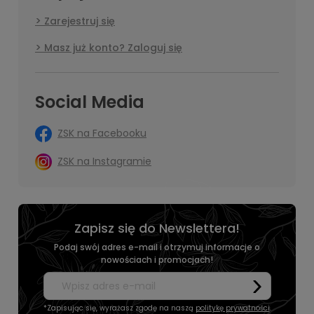
Zarejestruj się
Masz już konto? Zaloguj się
Social Media
ZSK na Facebooku
ZSK na Instagramie
Zapisz się do Newslettera!
Podaj swój adres e-mail i otrzymuj informacje o
nowościach i promocjach!
*Zapisując się, wyrażasz zgodę na naszą
politykę prywatności
.