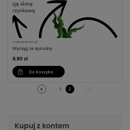
zrobsobiekrem.pl
Wyciąg ze spiruliny
9,90 zł
Do koszyka
1
2
Kupuj z kontem