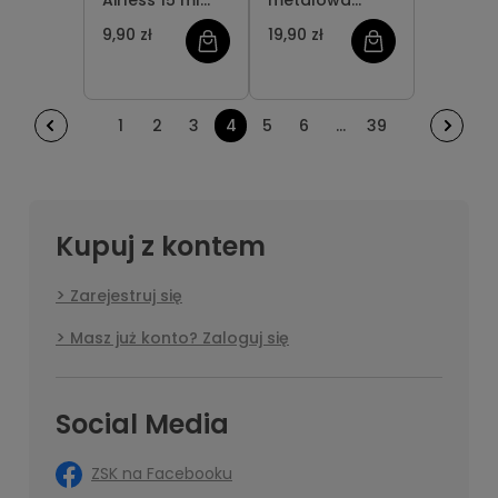
Airless 15 ml
metalowa
(2x7,5ml)
szpatułka
9,90 zł
19,90 zł
1
2
3
4
5
6
...
39
Kupuj z kontem
Zarejestruj się
Masz już konto? Zaloguj się
Social Media
ZSK na Facebooku