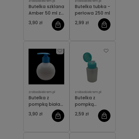
zrobsobiekrem.pl
zrobsobiekrem.pl
Butelka szklana
Butelka tubka -
Amber 50 ml z
perłowa 250 ml
atomizerem
3,90 zł
2,99 zł
zrobsobiekrem.pl
zrobsobiekrem.pl
Butelka z
Butelka z
pompką biała
pompką
300 ml
dozującą 150 ml
3,90 zł
2,59 zł