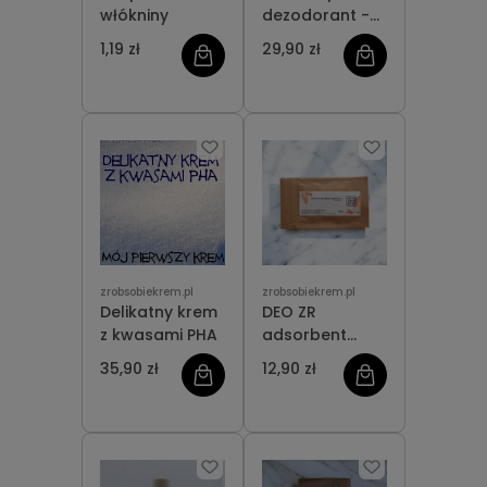
włókniny
dezodorant -
krem 2 x 50 g
1,19 zł
29,90 zł
zrobsobiekrem.pl
zrobsobiekrem.pl
Delikatny krem
DEO ZR
z kwasami PHA
adsorbent
zapachów
35,90 zł
12,90 zł