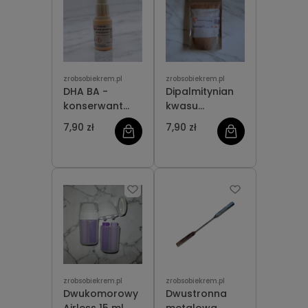
zrobsobiekrem.pl
zrobsobiekrem.pl
DHA BA -
Dipalmitynian
konserwant
kwasu
akceptowany
kojowego
7,90 zł
7,90 zł
przez Eco-cert
zrobsobiekrem.pl
zrobsobiekrem.pl
Dwukomorowy
Dwustronna