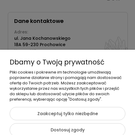
Dane kontaktowe
Adres:
ul. Jana Kochanowskiego
18A 59-230 Prochowice
Numer NIP:
1181638734
Dbamy o Twoją prywatność
Telefon:
518358020
Pliki cookies i pokrewne im technologie umożliwiają
poprawne działanie strony i pomagają nam dostosować
ofertę do Twoich potrzeb. Możesz zaakceptować
wykorzystanie przez nas wszystkich tych plików i przejść
do sklepu lub dostosować użycie plików do swoich
©2026 Wszelkie Prawa Zastrzeżone | Zrób Sobie Krem
preferencji, wybierając opcję "Dostosuj zgody".
Szablon Flex by
Ecommercy
Zaakceptuj tylko niezbędne
Dostosuj zgody