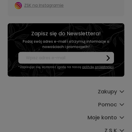
ZSK na Instagramie
Zapisz się do Newslettera!
Podaj swój adres e-mail i otrzymuj informacje o
nowościach i promocjach!
*Zapisując się, wyrażasz zgodę na naszą
politykę prywatności
.
Zakupy
Pomoc
Moje konto
Z S K