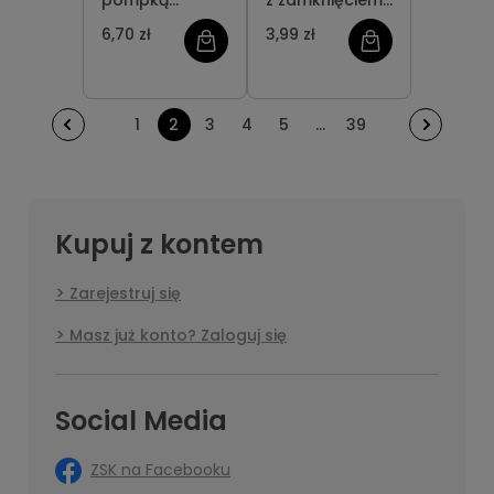
pompką
z zamknięciem
pianotwórczą
flip-top
6,70 zł
3,99 zł
1
2
3
4
5
...
39
Kupuj z kontem
Zarejestruj się
Masz już konto? Zaloguj się
Social Media
ZSK na Facebooku