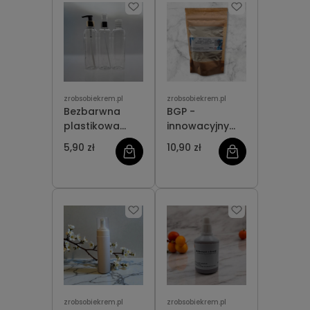
zrobsobiekrem.pl
zrobsobiekrem.pl
Bezbarwna
BGP -
plastikowa
innowacyjny
butelka 250 ml
emulgator i
5,90 zł
10,90 zł
stabilizator
(ECOCERT,
COSMOS,
VEGAN)
zrobsobiekrem.pl
zrobsobiekrem.pl