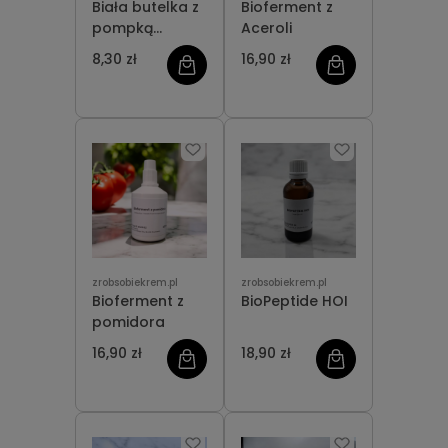
Biała butelka z
Bioferment z
pompką
Aceroli
pianotwórczą
8,30 zł
16,90 zł
200 ml
zrobsobiekrem.pl
zrobsobiekrem.pl
Bioferment z
BioPeptide HOI
pomidora
16,90 zł
18,90 zł