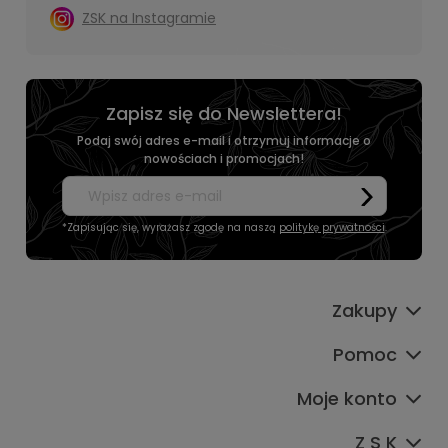
ZSK na Instagramie
Zapisz się do Newslettera!
Podaj swój adres e-mail i otrzymuj informacje o
nowościach i promocjach!
*Zapisując się, wyrażasz zgodę na naszą
politykę prywatności
.
Zakupy
Pomoc
Moje konto
Z S K