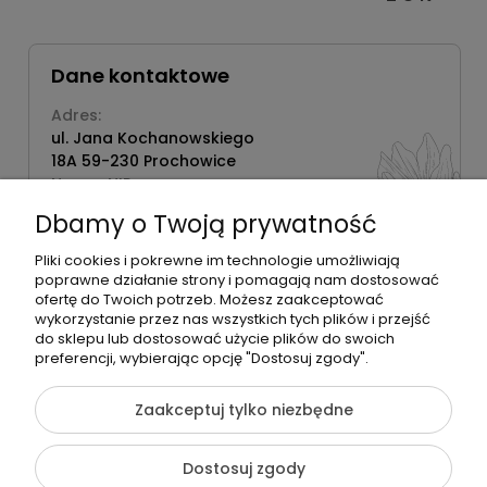
Dane kontaktowe
Adres:
ul. Jana Kochanowskiego
18A 59-230 Prochowice
Numer NIP:
1181638734
Dbamy o Twoją prywatność
Telefon:
518358020
Pliki cookies i pokrewne im technologie umożliwiają
poprawne działanie strony i pomagają nam dostosować
ofertę do Twoich potrzeb. Możesz zaakceptować
wykorzystanie przez nas wszystkich tych plików i przejść
do sklepu lub dostosować użycie plików do swoich
©2026 Wszelkie Prawa Zastrzeżone | Zrób Sobie Krem
preferencji, wybierając opcję "Dostosuj zgody".
Szablon Flex by
Ecommercy
Zaakceptuj tylko niezbędne
Dostosuj zgody