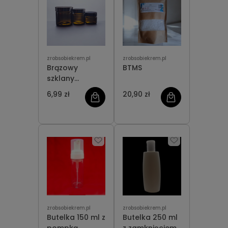
zrobsobiekrem.pl
zrobsobiekrem.pl
Brązowy
BTMS
szklany
słoiczek 60 ml
6,99 zł
20,90 zł
zrobsobiekrem.pl
zrobsobiekrem.pl
Butelka 150 ml z
Butelka 250 ml