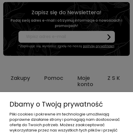
Zapisz się do Newslettera!
Podaj swój adres e-mail i otrzymuj informacje o nowościach i
promocjach!
*Zapisując się, wyrażasz zgodę na naszą
politykę prywatności
.
Zakupy
Pomoc
Moje
Z S K
konto
Dbamy o Twoją prywatność
ul. Jana
Pliki cookies i pokrewne im technologie umożliwiają
Dane
Kochanowskiego
poprawne działanie strony i pomagają nam dostosować
1181638734
518358020
kontaktowe
18A 59-230
ofertę do Twoich potrzeb. Możesz zaakceptować
wykorzystanie przez nas wszystkich tych plików i przejść
Prochowice