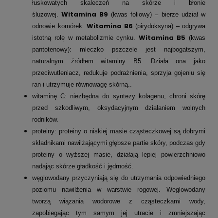
łuskowatych skaleczeń na skórze i błonie
Witamina B9
śluzowej.
(kwas foliowy) – bierze udział w
Witamina B6
odnowie komórek.
(pirydoksyna) – odgrywa
Witamina B5
istotną rolę w metabolizmie cynku.
(kwas
pantotenowy): mleczko pszczele jest najbogatszym,
naturalnym źródłem witaminy B5. Działa ona jako
przeciwutleniacz, redukuje podrażnienia, sprzyja gojeniu się
ran i utrzymuje równowagę skórną..
witaminę C: niezbędna do syntezy kolagenu, chroni skórę
przed szkodliwym, oksydacyjnym działaniem wolnych
rodników.
proteiny: proteiny o niskiej masie cząsteczkowej są dobrymi
składnikami nawilżającymi głębsze partie skóry, podczas gdy
proteiny o wyższej masie, działają lepiej powierzchniowo
nadając skórze gładkość i jędrność.
węglowodany przyczyniają się do utrzymania odpowiedniego
poziomu nawilżenia w warstwie rogowej. Węglowodany
tworzą wiązania wodorowe z cząsteczkami wody,
zapobiegając tym samym jej utracie i zmniejszając