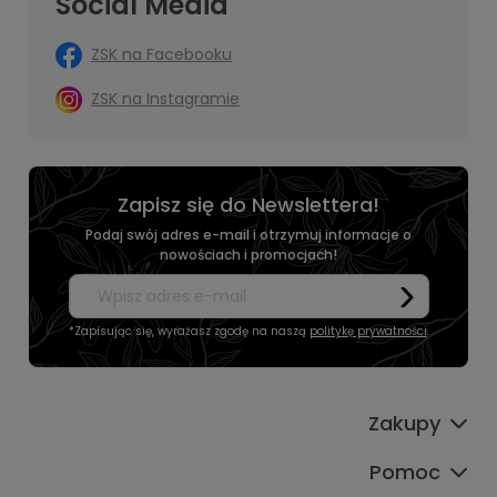
Social Media
ZSK na Facebooku
ZSK na Instagramie
Zapisz się do Newslettera!
Podaj swój adres e-mail i otrzymuj informacje o
nowościach i promocjach!
*Zapisując się, wyrażasz zgodę na naszą
politykę prywatności
.
Zakupy
Pomoc