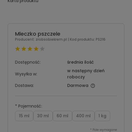
Karta produktu
Mleczko pszczele
Producent:
zrobsobiekrem.pl
| Kod produktu:
PS216
Dostępność:
średnia ilość
w następny dzień
Wysyłka w:
roboczy
Dostawa:
Darmowa
*
Pojemność:
15 ml
30 ml
60 ml
400 ml
1 kg
*
Pole wymagane