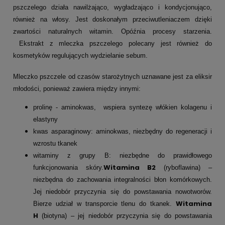
pszczelego działa nawilżająco, wygładzająco i kondycjonująco,
również na włosy. Jest doskonałym przeciwutleniaczem dzięki
zwartości naturalnych witamin. Opóźnia procesy starzenia.
Ekstrakt z mleczka pszczelego polecany jest również do
kosmetyków regulujących wydzielanie sebum.
Mleczko pszczele od czasów starożytnych uznawane jest za eliksir
młodości, ponieważ zawiera między innymi:
prolinę - aminokwas, wspiera syntezę włókien kolagenu i
elastyny
kwas asparaginowy: aminokwas, niezbędny do regeneracji i
wzrostu tkanek
witaminy z grupy B: niezbędne do prawidłowego
Witamina B2
funkcjonowania skóry.
(ryboflawina) –
niezbędna do zachowania integralności błon komórkowych.
Jej niedobór przyczynia się do powstawania nowotworów.
Witamina
Bierze udział w transporcie tlenu do tkanek.
H
(biotyna) – jej niedobór przyczynia się do powstawania