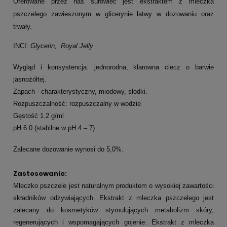
Oferowane przez nas surowiec jest ekstraktem z mleczka
pszczelego zawieszonym w glicerynie łatwy w dozowaniu oraz
trwały.
INCI:
Glycerin, Royal Jelly
Wygląd i konsystencja: jednorodna, klarowna ciecz o barwie
jasnożółtej.
Zapach - charakterystyczny, miodowy, słodki.
Rozpuszczalność: rozpuszczalny w wodzie
Gęstość 1.2 g/ml
pH 6.0 (stabilne w pH 4 – 7)
Zalecane dozowanie wynosi do 5,0%.
Zastosowanie:
Mleczko pszczele jest naturalnym produktem o wysokiej zawartości
składników odżywiających. Ekstrakt z mleczka pszczelego jest
zalecany do kosmetyków stymulujących metabolizm skóry,
regenerujących i wspomagających gojenie. Ekstrakt z mleczka