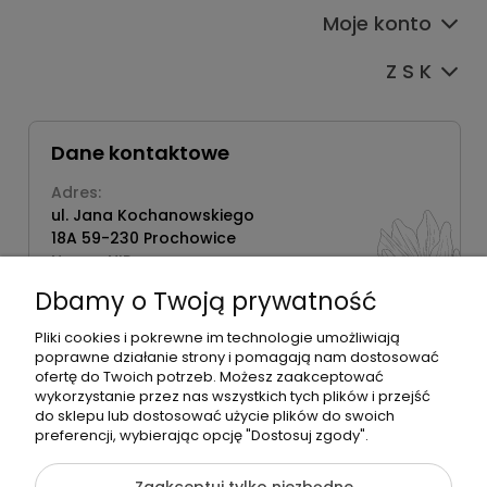
Moje konto
Z S K
Dane kontaktowe
Adres:
ul. Jana Kochanowskiego
18A 59-230 Prochowice
Numer NIP:
1181638734
Dbamy o Twoją prywatność
Telefon:
518358020
Pliki cookies i pokrewne im technologie umożliwiają
poprawne działanie strony i pomagają nam dostosować
ofertę do Twoich potrzeb. Możesz zaakceptować
wykorzystanie przez nas wszystkich tych plików i przejść
do sklepu lub dostosować użycie plików do swoich
©2026 Wszelkie Prawa Zastrzeżone | Zrób Sobie Krem
preferencji, wybierając opcję "Dostosuj zgody".
Szablon Flex by
Ecommercy