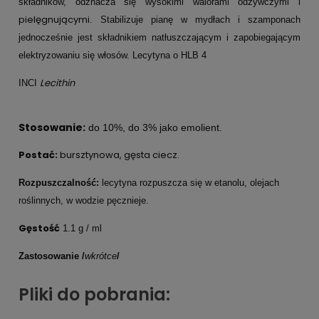
składników, odznacza się wysokimi walorami odżywczymi i
pielęgnującymi
. Stabilizuje pianę w mydłach i szamponach
jednocześnie jest składnikiem natłuszczającym i zapobiegającym
elektryzowaniu się włosów. Lecytyna o HLB 4
Lecithin
INCI
Stosowanie:
do 10%, do 3% jako emolient.
Postać:
bursztynowa, gęsta ciecz.
Rozpuszczalność:
lecytyna rozpuszcza się w etanolu, olejach
roślinnych, w wodzie pęcznieje.
Gęstość
1.1 g / ml
Zastosowanie /
wkrótce
/
Pliki do pobrania: