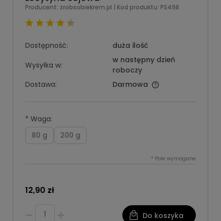
Producent:
zrobsobiekrem.pl
| Kod produktu:
PS498
Dostępność:
duża ilość
w następny dzień
Wysyłka w:
roboczy
Dostawa:
Darmowa
*
Waga:
80 g
200 g
*
Pole wymagane
12,90 zł
Do koszyka