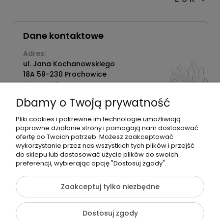
Dane kontaktowe
Adres:
ul. Jana Kochanowskiego
18A 59-230 Prochowice
Numer NIP:
1181638734
Dbamy o Twoją prywatność
Telefon:
518358020
Pliki cookies i pokrewne im technologie umożliwiają
poprawne działanie strony i pomagają nam dostosować
ofertę do Twoich potrzeb. Możesz zaakceptować
wykorzystanie przez nas wszystkich tych plików i przejść
do sklepu lub dostosować użycie plików do swoich
©2026 Wszelkie Prawa Zastrzeżone | Zrób Sobie Krem
preferencji, wybierając opcję "Dostosuj zgody".
Szablon Flex by
Ecommercy
Zaakceptuj tylko niezbędne
Dostosuj zgody