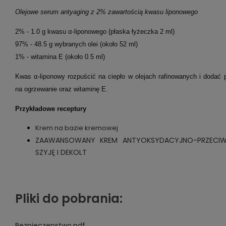
Olejowe serum antyaging z 2% zawartością kwasu liponowego
2% - 1.0 g kwasu α-liponowego (płaska łyżeczka 2 ml)
97% - 48.5 g wybranych olei (około 52 ml)
1% - witamina E (około 0.5 ml)
Kwas α-liponowy rozpuścić na ciepło w olejach rafinowanych i dodać pó
na ogrzewanie oraz witaminę E.
Przykładowe receptury
Krem na bazie kremowej
ZAAWANSOWANY KREM ANTYOKSYDACYJNO-PRZECI
SZYJĘ I DEKOLT
Pliki do pobrania:
Bezpieczenstwo.pdf