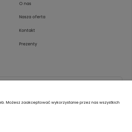
O nas
Nasza oferta
Kontakt
Prezenty
020
zeb. Możesz zaakceptować wykorzystanie przez nas wszystkich
Szablon Flex by
Ecommercy