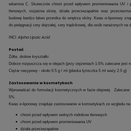
witamina C. Skutecznie chroni przed wpływem promieniowania UV i p
tlenowych, rozjaśnia skórę, działa przeciwzapalnie oraz przeciwz
budowę bardzo łatwo przenika do wnętrza skóry. Kwas α-liponowy zn
do pielęgnacji cery dojrzałej, cery trądzikowej, dla osób narażonych na
Alpha Lipoic Acid
INCI
Postać
Żółte, drobne kryształki
Dobrze rozpuszcza się w olejach (przy stężeniach 1-5% zalecane jest r
Ciężar nasypowy - około 0.5 g / ml (płaska łyżeczka 5 ml waży 2.5 g)
Zastosowanie w kosmetykach
Wprowadzać do formulacji kosmetycznych w fazie olejowej. Zalecane
5%.
Kwas α-liponowy znajduje zastosowanie w komsetykach ze wzgledu na 
chroni przed wpływem wolnych rodnikow tlenowych
chroni przed wpływem promieniowania UV
działa przeciwzapalnie