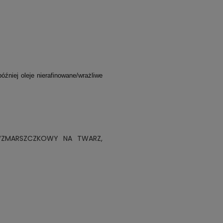
źniej oleje nierafinowane/wrażliwe
WZMARSZCZKOWY NA TWARZ,