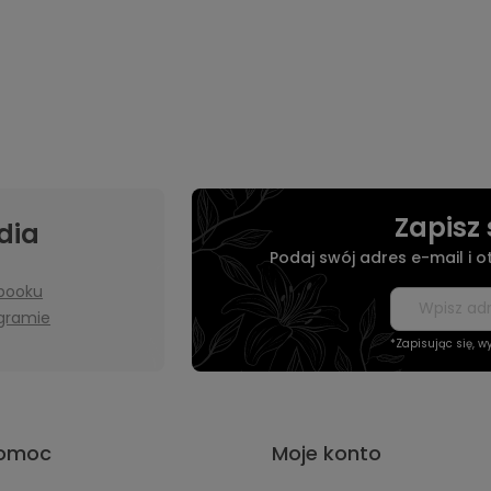
Zapisz 
dia
Podaj swój adres e-mail i 
booku
agramie
*Zapisując się, 
omoc
Moje konto