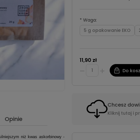
*
Waga:
5 g opakowanie EKO
11,90 zł
Do kos
Chcesz dowie
Kliknij tutaj 
Opinie
ilniejszym niż kwas askorbinowy -