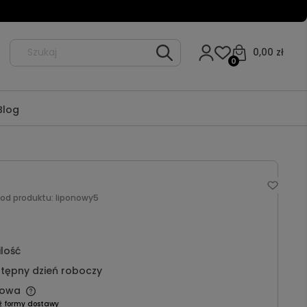
0,00 zł
0
Blog
Kod produktu:
liponowy5
ilość
tępny dzień roboczy
owa
ź formy dostawy