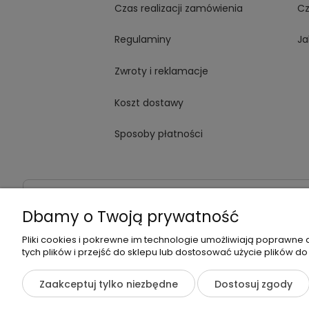
Czas realizacji zamówienia
Cz
Regulaminy
Ja
Zwroty i reklamacje
Koszt dostawy
Sposoby płatności
Dane kontaktowe
Adres:
ul. Jana Kochanowskiego
Dbamy o Twoją prywatność
Pliki cookies i pokrewne im technologie umożliwiają poprawne
tych plików i przejść do sklepu lub dostosować użycie plików do
©2026 Wszelkie Prawa Zastrzeżone | Zrób Sobie Krem
Zaakceptuj tylko niezbędne
Dostosuj zgody