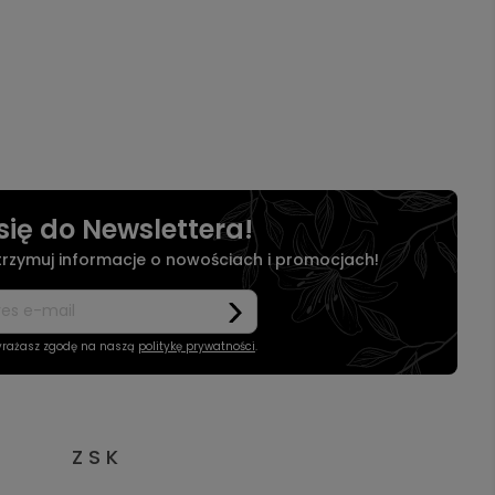
się do Newslettera!
otrzymuj informacje o nowościach i promocjach!
wyrażasz zgodę na naszą
politykę prywatności
.
Z S K