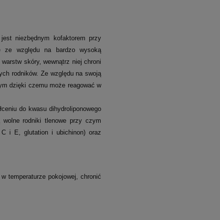
t jest niezbędnym kofaktorem przy
ie ze względu na bardzo wysoką
warstw skóry, wewnątrz niej chroni
ych rodników. Ze względu na swoją
dnym dzięki czemu może reagować w
łceniu do kwasu dihydroliponowego
 wolne rodniki tlenowe przy czym
i E, glutation i ubichinon) oraz
w temperaturze pokojowej, chronić