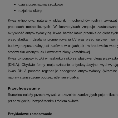
działa przeciwzmarszczkowo
rozjaśnia skórę
Kwas α-liponowy, naturalny składnik mitochondriów roślin i zwierzą
procesach metabolicznych. W kosmetykach znajduje zastosowan
aktywność antyoksydacyjną. Kwas bardzo łatwo przenika do głębszych 
przed skutkami działania promieniowania UV oraz przed wpływem woln
budowę rozpuszczalny jest zarówno w olejach jak i w środowisku wo
środowisku wodnym jak i wewnątrz błony komórkowej.
Kwas α-liponowy (αLA) w naskórku i skórze właściwej ulega przekszta
(DHLA). Obydwie formy maja działanie antyoksydacyjne, wychwytują
kwas DHLA ponadto regeneruje endogenne antyoksydanty (witaminę C 
naprawia zniszczone poprzez utlenianie białka.
Przechowywanie
Surowiec należy przechowywać w szczelnie zamkniętych pojemnikach 
przed wilgocią i bezpośrednim źródłem światła.
Przykładowe zastosowanie