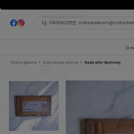
Potrzebujesz pomocy?
518358020
zrobsobiekrem@zrobsobie
O n
Strona główna
Substancje czynne
Kwas alfa-liponowy