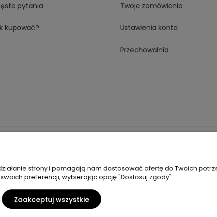
ęste pytania
Twoje zamówienia
k kupować?
Ustawienia konta
Przechowalnia
 18A 59-230 Prochowice
Numer NIP:
1181638734
Telefon:
518358
 działanie strony i pomagają nam dostosować ofertę do Twoich potr
 swoich preferencji, wybierając opcję "Dostosuj zgody".
Zaakceptuj wszystkie
Sklep internetowy Shoper Premium