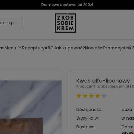
Darmowa dostawa od 200zł
krem.pl
as
Menu
Receptury
ABC
Jak kupować?
Nowości
Promocje
Linki
Kwas alfa-liponowy
Producent:
zrobsobiekrem.pl
| 
Dostępność:
duża 
Wysyłka w:
w nas
Dostawa:
Darm
sprawd