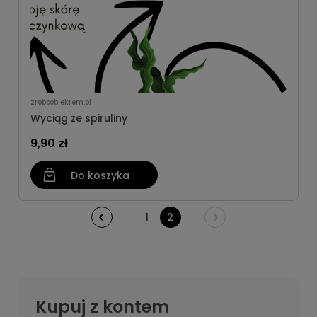
zrobsobiekrem.pl
Wyciąg ze spiruliny
9,90 zł
Do koszyka
1
2
Kupuj z kontem