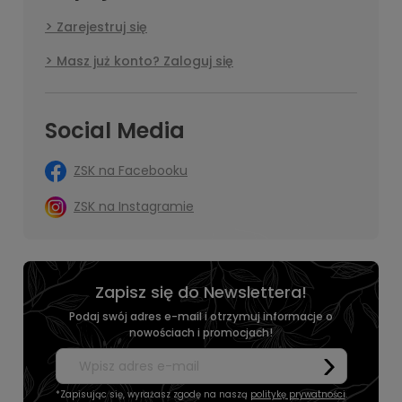
Zarejestruj się
Masz już konto? Zaloguj się
Social Media
ZSK na Facebooku
ZSK na Instagramie
Zapisz się do Newslettera!
Podaj swój adres e-mail i otrzymuj informacje o
nowościach i promocjach!
*Zapisując się, wyrażasz zgodę na naszą
politykę prywatności
.