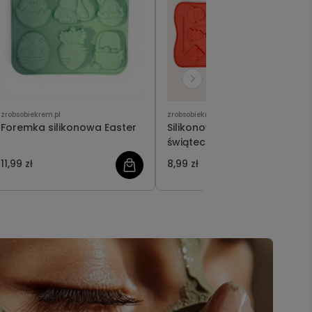
zrobsobiekrem.pl
zrobsobiekrem.pl
Foremka silikonowa Easter
Silikonowa foremka
świąteczna
11,99 zł
8,99 zł