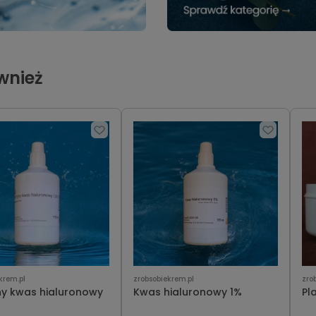
ównież
krem.pl
zrobsobiekrem.pl
zro
ny kwas hialuronowy
Kwas hialuronowy 1%
Pl