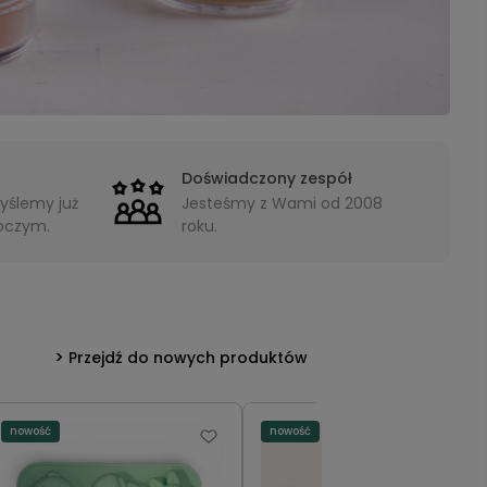
Doświadczony zespół
yślemy już
Jesteśmy z Wami od 2008
boczym.
roku.
Przejdź do nowych produktów
nowość
nowość