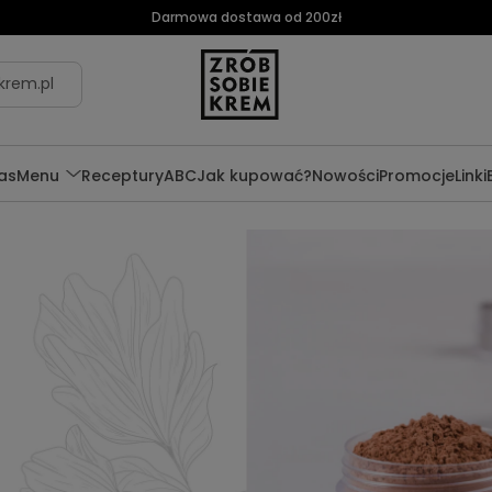
Darmowa dostawa od 200zł
krem.pl
as
Menu
Receptury
ABC
Jak kupować?
Nowości
Promocje
Linki