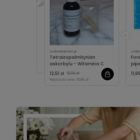
zrobsobiekrem.pl
zrobs
Tetraizopalmitynian
For
askorbylu - Witamina C
pip
12,51 zł
13,90 zł
11,99
Najniższa cena:
13,90 zł