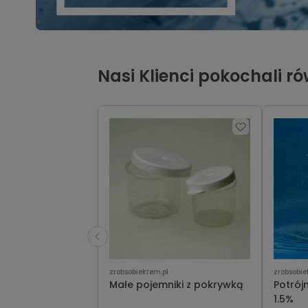
Nasi Klienci pokochali r
zrobsobiekrem.pl
zrobsobie
Małe pojemniki z pokrywką
Potrój
1.5%