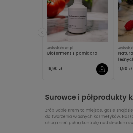
zrobsobiekrem.pl
zrobsobie
Bioferment z pomidora
Natura
leśnyc
16,90 zł
11,90 zł
Surowce i półprodukty 
Zrób Sobie Krem to miejsce, gdzie znajdz
do tworzenia własnych kosmetyków. Nasza o
chcą mieć pełną kontrolę nad składem s