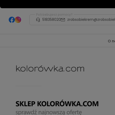
Potrzebujesz pomocy?
518358020
zrobsobiekrem@zrobsobie
O n