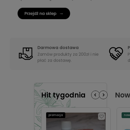
Darmowa dostawa
Zamów produkty za 200zł i nie
P
płać za dostawę.
d
Hit tygodnia
Nowo
promocja
now