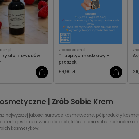
krem.pl
zrobsobiekrem.pl
zro
lny olej z owoców
Tripeptyd miedziowy -
Ac
h
proszek
56,90 zł
26
kosmetyczne | Zrób Sobie Krem
iesz najwyższej jakości surowce kosmetyczne, półprodukty kosme
ferta jest skierowana do osób, które cenią sobie naturalne rozw
woich kosmetyków.