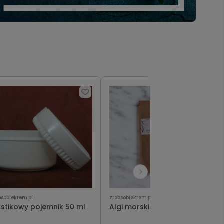
bsobiekrem.pl
zrobsobiekrem.pl
astikowy pojemnik 50 ml
Algi morskie - spirulina