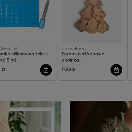
obiekrem.pl
zrobsobiekrem.pl
emka silikonowa żelki +
Foremka silikonowa
eta 5 ml
choinka
 zł
11,99 zł