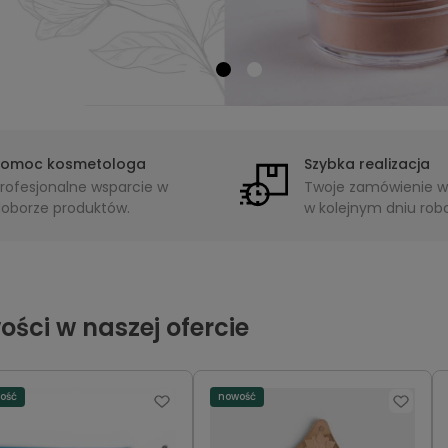
Pomoc kosmetologa
Szybka realizacja
rofesjonalne wsparcie w
Twoje zamówienie w
oborze produktów.
w kolejnym dniu ro
ści w naszej ofercie
ość
nowość