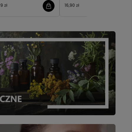
9 zł
16,90 zł