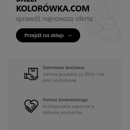
Darmowa dostawa
Zamów produkty za 200zł i nie
płać za dostawę.
Pomoc kosmetologa
Profesjonalne wsparcie w
doborze produktów.