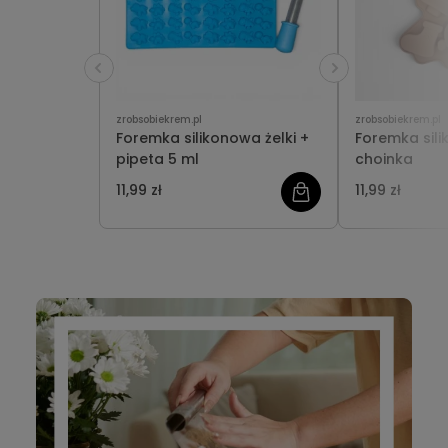
zrobsobiekrem.pl
zrobsobiekrem.pl
Foremka silikonowa żelki +
Foremka sil
pipeta 5 ml
choinka
11,99 zł
11,99 zł