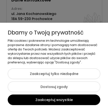
Adres:
ul. Jana Kochanowskiego
18A 59-230 Prochowice
Numer NIP:
1181638734
Dbamy o Twoją prywatność
Telefon:
518358020
Pliki cookies i pokrewne im technologie umożliwiają
poprawne działanie strony i pomagają nam dostosować
ofertę do Twoich potrzeb. Możesz zaakceptować
wykorzystanie przez nas wszystkich tych plików i przejść
do sklepu lub dostosować użycie plików do swoich
©2026 Wszelkie Prawa Zastrzeżone | Zrób Sobie Krem
preferencji, wybierając opcję "Dostosuj zgody".
Szablon Flex by
Ecommercy
Zaakceptuj tylko niezbędne
Dostosuj zgody
Pokaż pełną wersję strony
Zaakceptuj wszystkie
Sklep internetowy Shoper Premium