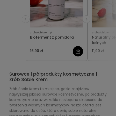
zrobsobiekrem.pl
zrobsobiekrem.pl
Bioferment z pomidora
Naturalny o
leśnych
16,90 zł
11,90 zł
Surowce i półprodukty kosmetyczne |
Zrób Sobie Krem
Zrób Sobie Krem to miejsce, gdzie znajdziesz
najwyższej jakości surowce kosmetyczne, półprodukty
kosmetyczne oraz wszelkie niezbędne akcesoria do
tworzenia własnych kosmetyków. Nasza oferta jest
skierowana do osób, które cenią sobie naturalne
rozwiązania w pielęgnacji skóry i włosów oraz chcą